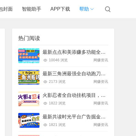
包封面
智能助手
APP下载
帮助
热门阅读
最新点点和美添赚多功能全自动挂机项目，单机一天5-10米 多号多撸【永久脚本+使用教程]
10046 浏览
网赚资讯
最新三角洲最强全自动跑刀脚本ACE撤离脚本，支持防高危效果稳定不异常不封号【撤离脚本+使用教程】
2173 浏览
网赚资讯
火影忍者全自动挂机项目，单窗口日收益10+
1822 浏览
网赚资讯
最新共读时光平台广告掘金全自动挂机，单号单机日收益3+可批量放大
1821 浏览
网赚资讯