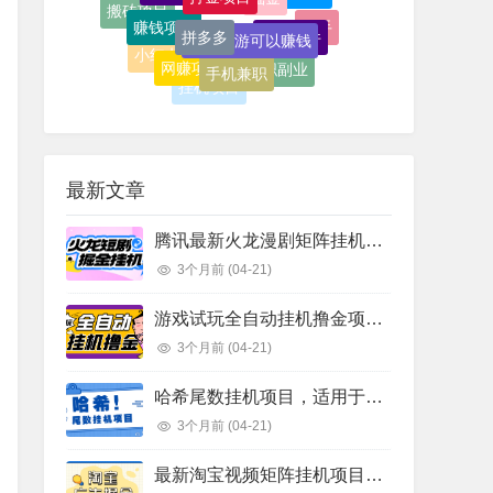
快手
网赚项目
手机兼职
小红书
自动挂机项目
兼职副业
抖音
挂机项目
轻松赚钱
脚本
教程
自动挂机
最新文章
腾讯最新火龙漫剧矩阵挂机项目，全自动刷视频看广告单号5+金额无限放大【挂机脚本+使用教程】
3个月前
(04-21)
游戏试玩全自动挂机撸金项目，可无限矩阵单窗口收益30-50+【挂机脚本+详细教程】
3个月前
(04-21)
哈希尾数挂机项目，适用于小资金挂机倍投挂机可批量【挂机脚本+使用教程】
3个月前
(04-21)
最新淘宝视频矩阵挂机项目，全自动刷视频看广告单号5+金额无限放大【挂机脚本+使用教程】