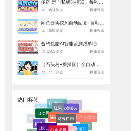
多链·定向私钥碰撞器，每秒十万次算力，24小时运行的黑科技
1604 浏览
网赚资讯
闲鱼云协议AI自动回复+自动发货+自动上架，货源全包一键搞定!月入1000+保底!
1580 浏览
网赚资讯
合约包赔AI智能监测跟单助手，百人实测收益1800刀+
1561 浏览
网赚资讯
（石头岛+探探鼠）全自动挂机打金项目，号称一天几张京东卡
1552 浏览
网赚资讯
热门标签
红果
游戏搬砖
福袋
财务自由
自动脚本
创业小项目 个人创业
挂机掘金
打金项目
闲鱼
掘金
小游戏
京东
拼多多
赚钱项目
什么手游可以赚钱
搬砖项目
赚钱软件