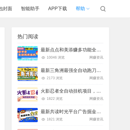
包封面
智能助手
APP下载
帮助
热门阅读
最新点点和美添赚多功能全自动挂机项目，单机一天5-10米 多号多撸【永久脚本+使用教程]
10046 浏览
网赚资讯
最新三角洲最强全自动跑刀脚本ACE撤离脚本，支持防高危效果稳定不异常不封号【撤离脚本+使用教程】
2173 浏览
网赚资讯
火影忍者全自动挂机项目，单窗口日收益10+
1822 浏览
网赚资讯
最新共读时光平台广告掘金全自动挂机，单号单机日收益3+可批量放大
1821 浏览
网赚资讯