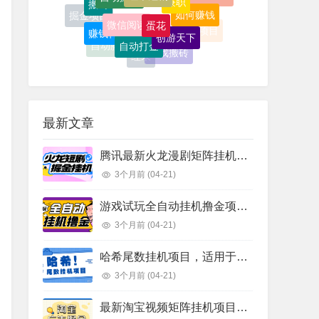
掘金项目
赚钱神器
自动打金
京东
撸金项目
游戏搬砖
闲鱼
自动脚本
红果
小游戏
创业小项目 个人创业
福袋
挂机掘金
财务自由
最新文章
腾讯最新火龙漫剧矩阵挂机项目，全自动刷视频看广告单号5+金额无限放大【挂机脚本+使用教程】
3个月前
(04-21)
游戏试玩全自动挂机撸金项目，可无限矩阵单窗口收益30-50+【挂机脚本+详细教程】
3个月前
(04-21)
哈希尾数挂机项目，适用于小资金挂机倍投挂机可批量【挂机脚本+使用教程】
3个月前
(04-21)
最新淘宝视频矩阵挂机项目，全自动刷视频看广告单号5+金额无限放大【挂机脚本+使用教程】