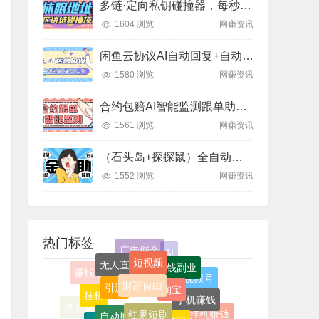
多链·定向私钥碰撞器，每秒十万次算力，24小时运行的黑科技
1604 浏览
网赚资讯
闲鱼云协议AI自动回复+自动发货+自动上架，货源全包一键搞定!月入1000+保底!
1580 浏览
网赚资讯
合约包赔AI智能监测跟单助手，百人实测收益1800刀+
1561 浏览
网赚资讯
（石头岛+探探鼠）全自动挂机打金项目，号称一天几张京东卡
1552 浏览
网赚资讯
热门标签
财富自由
淘宝
引流
红果短剧
手机赚钱
自动搬砖
兼职
挂机
搬砖
蛋花
微信阅读
挂机赚钱
如何赚钱
创游天下